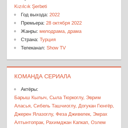
Kızılcık Şerbeti
Год выхода:
2022
Премьера:
28 октября 2022
Жанры:
мелодрама, драма
Страна:
Турция
Телеканал:
Show TV
КОМАНДА СЕРИАЛА
Актёры:
Барыш Кылыч, Сыла Тюркоглу, Эврим
Аласья, Сибель Ташчиоглу, Догукан Гюнгёр,
Джерен Ялазоглу, Феза Дживелек, Эмрах
Алтынтопрак, Рахимджан Капкап, Озлем