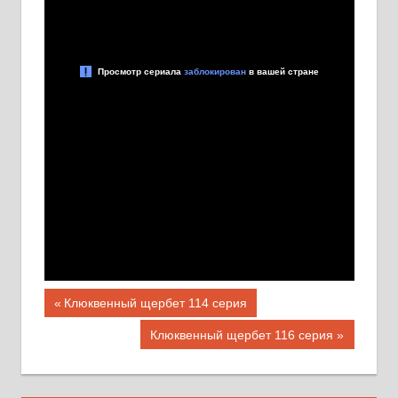
Навигация
Предыдущая
Клюквенный щербет 114 серия
запись;
по
Следующая
Клюквенный щербет 116 серия
запись:
записям