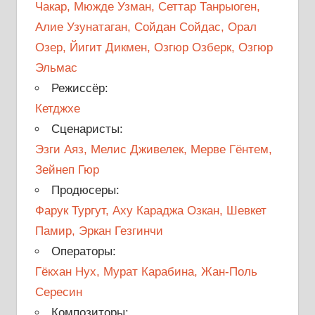
Чакар, Мюжде Узман, Сеттар Танрыоген,
Алие Узунатаган, Сойдан Сойдас, Орал
Озер, Йигит Дикмен, Озгюр Озберк, Озгюр
Эльмас
Режиссёр:
Кетджхе
Сценаристы:
Эзги Аяз, Мелис Дживелек, Мерве Гёнтем,
Зейнеп Гюр
Продюсеры:
Фарук Тургут, Аху Караджа Озкан, Шевкет
Памир, Эркан Гезгинчи
Операторы:
Гёкхан Нух, Мурат Карабина, Жан-Поль
Сересин
Композиторы: