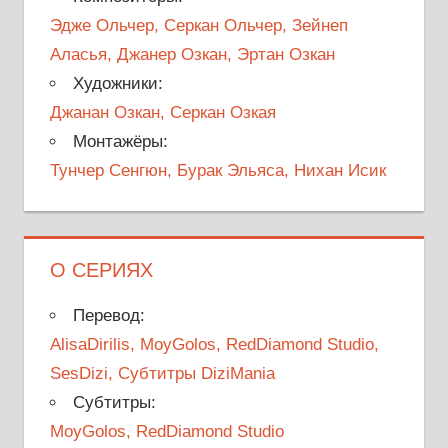
Эдже Ольчер, Серкан Ольчер, Зейнеп
Аласья, Джанер Озкан, Эртан Озкан
Художники:
Джанан Озкан, Серкан Озкая
Монтажёры:
Тунчер Сенгюн, Бурак Эльяса, Нихан Исик
О СЕРИЯХ
Перевод:
AlisaDirilis, MoyGolos, RedDiamond Studio,
SesDizi, Субтитры DiziMania
Субтитры:
MoyGolos, RedDiamond Studio