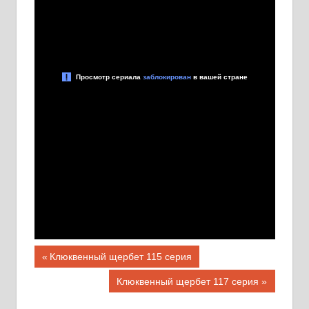
Навигация
Предыдущая
Клюквенный щербет 115 серия
запись;
по
Следующая
Клюквенный щербет 117 серия
запись: