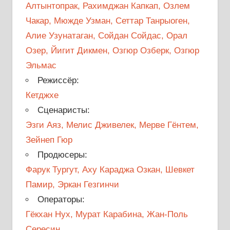
Алтынтопрак, Рахимджан Капкап, Озлем
Чакар, Мюжде Узман, Сеттар Танрыоген,
Алие Узунатаган, Сойдан Сойдас, Орал
Озер, Йигит Дикмен, Озгюр Озберк, Озгюр
Эльмас
Режиссёр:
Кетджхе
Сценаристы:
Эзги Аяз, Мелис Дживелек, Мерве Гёнтем,
Зейнеп Гюр
Продюсеры:
Фарук Тургут, Аху Караджа Озкан, Шевкет
Памир, Эркан Гезгинчи
Операторы:
Гёкхан Нух, Мурат Карабина, Жан-Поль
Сересин