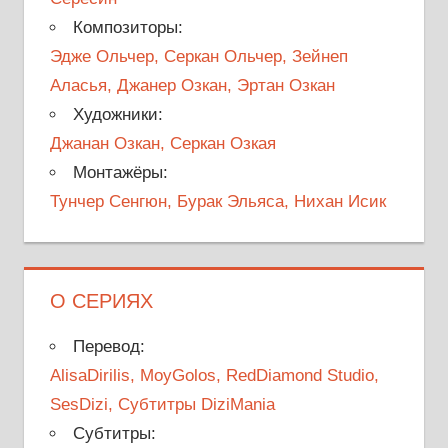
Композиторы:
Эдже Ольчер, Серкан Ольчер, Зейнеп
Аласья, Джанер Озкан, Эртан Озкан
Художники:
Джанан Озкан, Серкан Озкая
Монтажёры:
Тунчер Сенгюн, Бурак Эльяса, Нихан Исик
О СЕРИЯХ
Перевод:
AlisaDirilis, MoyGolos, RedDiamond Studio,
SesDizi, Субтитры DiziMania
Субтитры: