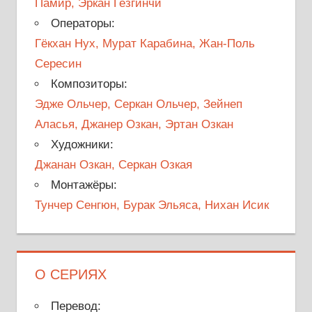
Памир, Эркан Гезгинчи
Операторы:
Гёкхан Нух, Мурат Карабина, Жан-Поль
Сересин
Композиторы:
Эдже Ольчер, Серкан Ольчер, Зейнеп
Аласья, Джанер Озкан, Эртан Озкан
Художники:
Джанан Озкан, Серкан Озкая
Монтажёры:
Тунчер Сенгюн, Бурак Эльяса, Нихан Исик
О СЕРИЯХ
Перевод: