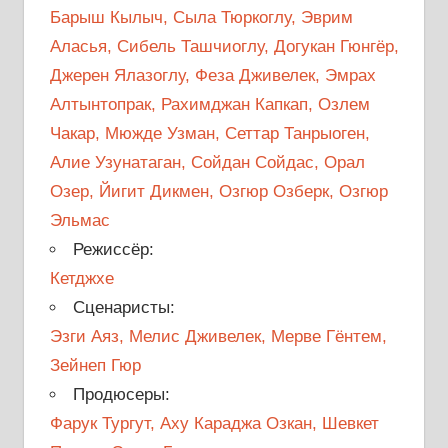
Барыш Кылыч, Сыла Тюркоглу, Эврим
Аласья, Сибель Ташчиоглу, Догукан Гюнгёр,
Джерен Ялазоглу, Феза Дживелек, Эмрах
Алтынтопрак, Рахимджан Капкап, Озлем
Чакар, Мюжде Узман, Сеттар Танрыоген,
Алие Узунатаган, Сойдан Сойдас, Орал
Озер, Йигит Дикмен, Озгюр Озберк, Озгюр
Эльмас
Режиссёр:
Кетджхе
Сценаристы:
Эзги Аяз, Мелис Дживелек, Мерве Гёнтем,
Зейнеп Гюр
Продюсеры:
Фарук Тургут, Аху Караджа Озкан, Шевкет