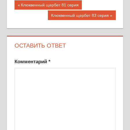
Навигация
Предыдущая
Клюквенный щербет 81 серия
запись;
по
Следующая
Клюквенный щербет 83 серия
запись:
записям
ОСТАВИТЬ ОТВЕТ
Комментарий
*