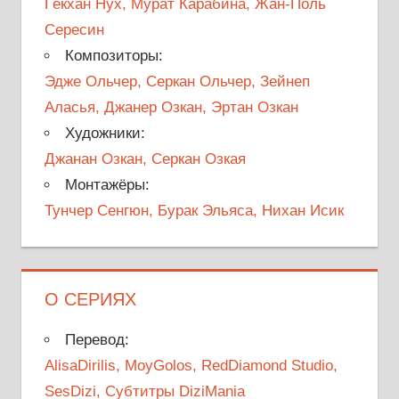
Гёкхан Нух, Мурат Карабина, Жан-Поль
Сересин
Композиторы:
Эдже Ольчер, Серкан Ольчер, Зейнеп
Аласья, Джанер Озкан, Эртан Озкан
Художники:
Джанан Озкан, Серкан Озкая
Монтажёры:
Тунчер Сенгюн, Бурак Эльяса, Нихан Исик
О СЕРИЯХ
Перевод:
AlisaDirilis, MoyGolos, RedDiamond Studio,
SesDizi, Субтитры DiziMania