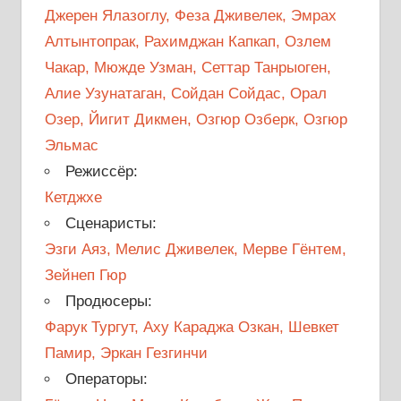
Джерен Ялазоглу, Феза Дживелек, Эмрах
Алтынтопрак, Рахимджан Капкап, Озлем
Чакар, Мюжде Узман, Сеттар Танрыоген,
Алие Узунатаган, Сойдан Сойдас, Орал
Озер, Йигит Дикмен, Озгюр Озберк, Озгюр
Эльмас
Режиссёр:
Кетджхе
Сценаристы:
Эзги Аяз, Мелис Дживелек, Мерве Гёнтем,
Зейнеп Гюр
Продюсеры:
Фарук Тургут, Аху Караджа Озкан, Шевкет
Памир, Эркан Гезгинчи
Операторы: