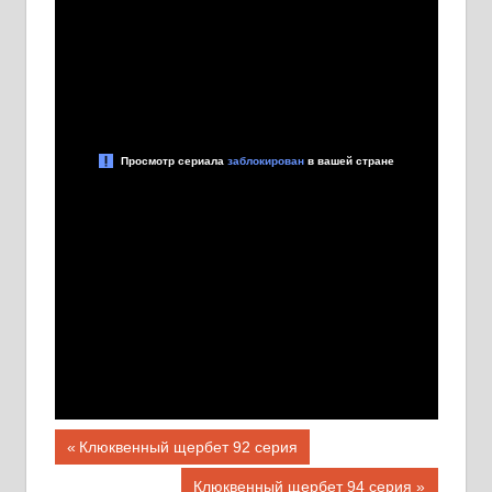
Навигация
Предыдущая
Клюквенный щербет 92 серия
запись;
Следующая
Клюквенный щербет 94 серия