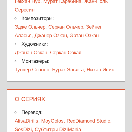
Гёкхан Нух, Мурат Карабина, Жан-Поль
Сересин
Композиторы:
Эдже Ольчер, Серкан Ольчер, Зейнеп
Аласья, Джанер Озкан, Эртан Озкан
Художники:
Джанан Озкан, Серкан Озкая
Монтажёры:
Тунчер Сенгюн, Бурак Эльяса, Нихан Исик
О СЕРИЯХ
Перевод:
AlisaDirilis, MoyGolos, RedDiamond Studio,
SesDizi, Субтитры DiziMania