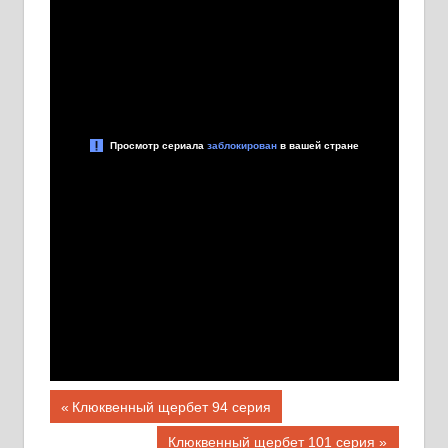
Навигация
Предыдущая
Клюквенный щербет 94 серия
запись;
по
Следующая
Клюквенный щербет 101 серия