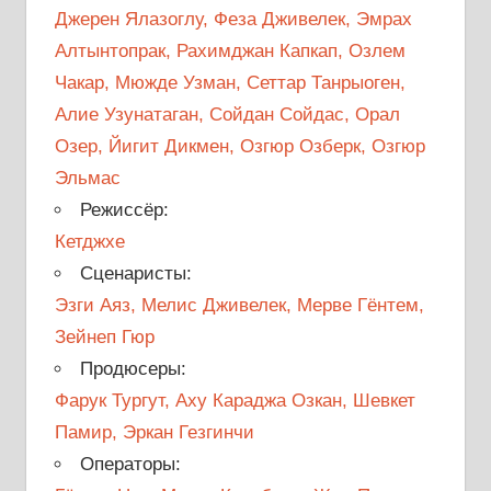
Джерен Ялазоглу, Феза Дживелек, Эмрах
Алтынтопрак, Рахимджан Капкап, Озлем
Чакар, Мюжде Узман, Сеттар Танрыоген,
Алие Узунатаган, Сойдан Сойдас, Орал
Озер, Йигит Дикмен, Озгюр Озберк, Озгюр
Эльмас
Режиссёр:
Кетджхе
Сценаристы:
Эзги Аяз, Мелис Дживелек, Мерве Гёнтем,
Зейнеп Гюр
Продюсеры:
Фарук Тургут, Аху Караджа Озкан, Шевкет
Памир, Эркан Гезгинчи
Операторы: