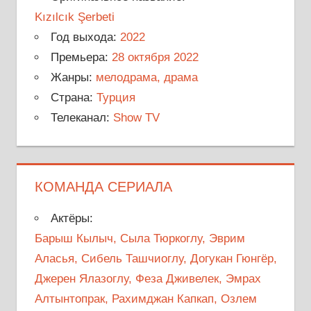
Kızılcık Şerbeti
Год выхода:
2022
Премьера:
28 октября 2022
Жанры:
мелодрама, драма
Страна:
Турция
Телеканал:
Show TV
КОМАНДА СЕРИАЛА
Актёры:
Барыш Кылыч, Сыла Тюркоглу, Эврим
Аласья, Сибель Ташчиоглу, Догукан Гюнгёр,
Джерен Ялазоглу, Феза Дживелек, Эмрах
Алтынтопрак, Рахимджан Капкап, Озлем