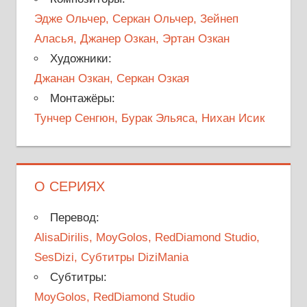
Эдже Ольчер, Серкан Ольчер, Зейнеп
Аласья, Джанер Озкан, Эртан Озкан
Художники:
Джанан Озкан, Серкан Озкая
Монтажёры:
Тунчер Сенгюн, Бурак Эльяса, Нихан Исик
О СЕРИЯХ
Перевод:
AlisaDirilis, MoyGolos, RedDiamond Studio,
SesDizi, Субтитры DiziMania
Субтитры:
MoyGolos, RedDiamond Studio