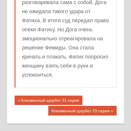
разговаривала сама с собой. Дога
не ожидала такого удара от
Фатиха. В итоге суд передал право
опеки Фатиху. Но Дога очень
эмоционально отреагировала на
решение Фемиды. Она стала
кричать и плакать. Фатих попросил
женщину взять себя в руки и
успокоиться.
Навигация
Предыдущая
Клюквенный щербет 31 серия
запись;
по
Следующая
Клюквенный щербет 33 серия
запись:
записям