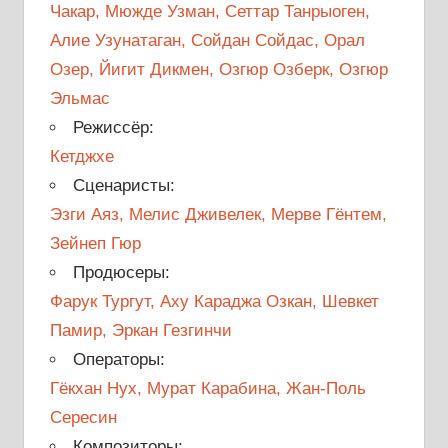
Чакар, Мюжде Узман, Сеттар Танрыоген,
Алие Узунатаган, Сойдан Сойдас, Орал
Озер, Йигит Дикмен, Озгюр Озберк, Озгюр
Эльмас
Режиссёр:
Кетджхе
Сценаристы:
Эзги Аяз, Мелис Дживелек, Мерве Гёнтем,
Зейнеп Гюр
Продюсеры:
Фарук Тургут, Аху Караджа Озкан, Шевкет
Памир, Эркан Гезгинчи
Операторы:
Гёкхан Нух, Мурат Карабина, Жан-Поль
Сересин
Композиторы: