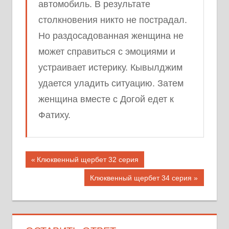
автомобиль. В результате
столкновения никто не пострадал.
Но раздосадованная женщина не
может справиться с эмоциями и
устраивает истерику. Кывылджим
удается уладить ситуацию. Затем
женщина вместе с Догой едет к
Фатиху.
Навигация
Предыдущая
Клюквенный щербет 32 серия
запись;
по
Следующая
Клюквенный щербет 34 серия
запись:
записям