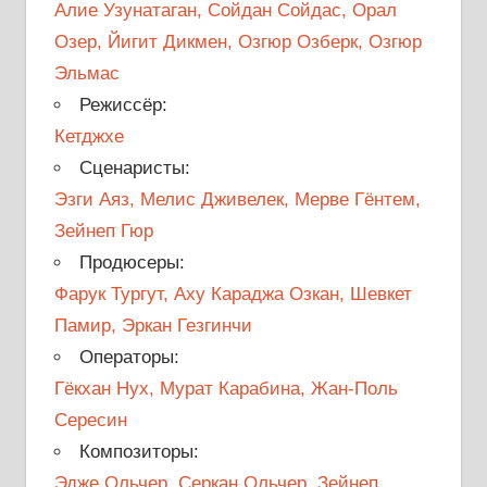
Алие Узунатаган, Сойдан Сойдас, Орал
Озер, Йигит Дикмен, Озгюр Озберк, Озгюр
Эльмас
Режиссёр:
Кетджхе
Сценаристы:
Эзги Аяз, Мелис Дживелек, Мерве Гёнтем,
Зейнеп Гюр
Продюсеры:
Фарук Тургут, Аху Караджа Озкан, Шевкет
Памир, Эркан Гезгинчи
Операторы:
Гёкхан Нух, Мурат Карабина, Жан-Поль
Сересин
Композиторы:
Эдже Ольчер, Серкан Ольчер, Зейнеп