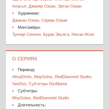
Аласья, Джанер Озкан, Эртан Озкан
Художники:
Джанан Озкан, Серкан Озкая
Монтажёры:
Тунчер Сенгюн, Бурак Эльяса, Нихан Исик
О СЕРИЯХ
Перевод:
AlisaDirilis, MoyGolos, RedDiamond Studio,
SesDizi, Субтитры DiziMania
Субтитры:
MoyGolos, RedDiamond Studio
Длительность: