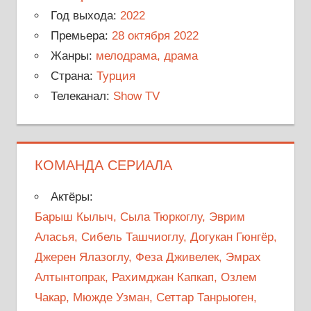
Год выхода:
2022
Премьера:
28 октября 2022
Жанры:
мелодрама, драма
Страна:
Турция
Телеканал:
Show TV
КОМАНДА СЕРИАЛА
Актёры:
Барыш Кылыч, Сыла Тюркоглу, Эврим
Аласья, Сибель Ташчиоглу, Догукан Гюнгёр,
Джерен Ялазоглу, Феза Дживелек, Эмрах
Алтынтопрак, Рахимджан Капкап, Озлем
Чакар, Мюжде Узман, Сеттар Танрыоген,